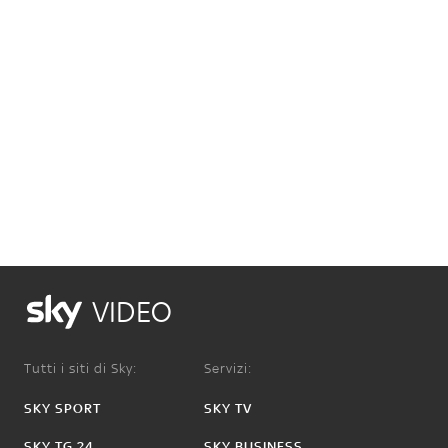
VIDEO
Tutti i siti di Sky:
Servizi:
SKY SPORT
SKY TV
SKY TG 24
SKY BUSINESS