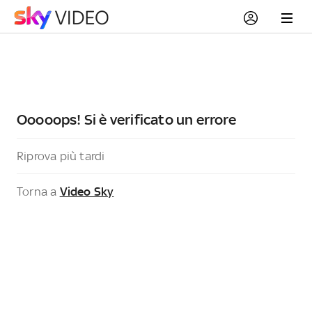
Ooooops! Si è verificato un errore
Riprova più tardi
Torna a
Video Sky