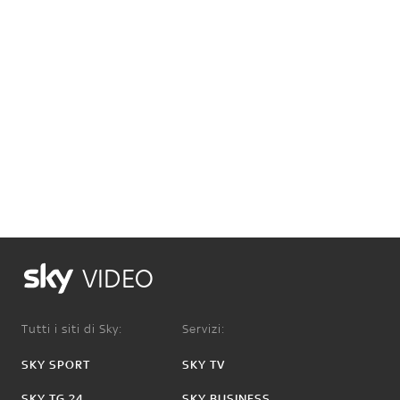
VIDEO
Tutti i siti di Sky:
Servizi:
SKY SPORT
SKY TV
SKY TG 24
SKY BUSINESS