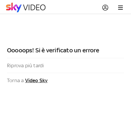
Ooooops! Si è verificato un errore
Riprova più tardi
Torna a
Video Sky