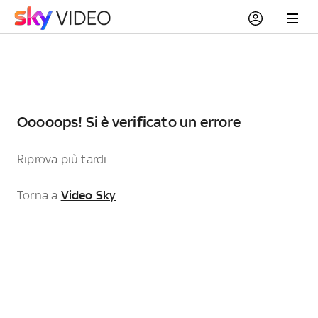
Ooooops! Si è verificato un errore
Riprova più tardi
Torna a
Video Sky