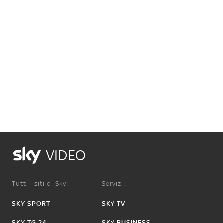
VIDEO
Tutti i siti di Sky:
Servizi:
SKY SPORT
SKY TV
SKY TG 24
SKY BUSINESS