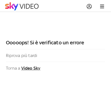
Ooooops! Si è verificato un errore
Riprova più tardi
Torna a
Video Sky