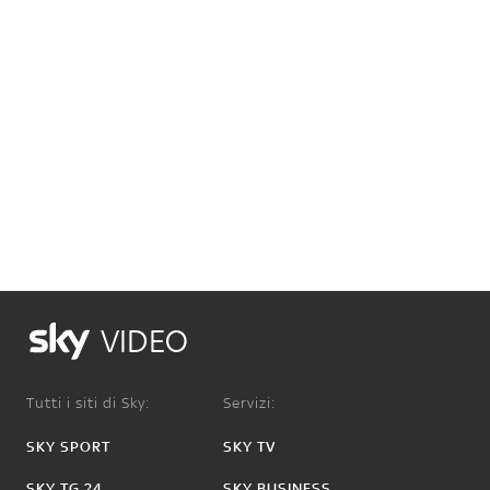
VIDEO
Tutti i siti di Sky:
Servizi:
SKY SPORT
SKY TV
SKY TG 24
SKY BUSINESS