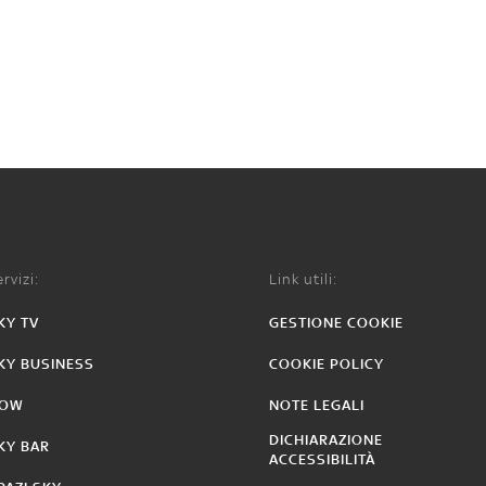
rvizi:
Link utili:
KY TV
GESTIONE COOKIE
KY BUSINESS
COOKIE POLICY
OW
NOTE LEGALI
DICHIARAZIONE
KY BAR
ACCESSIBILITÀ