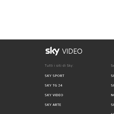
VIDEO
Tutti i siti di Sky:
Se
SKY SPORT
S
SKY TG 24
S
SKY VIDEO
N
SKY ARTE
S