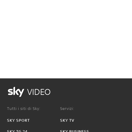
VIDEO
Tutti i siti di Sky:
Servizi:
SKY SPORT
SKY TV
SKY TG 24
SKY BUSINESS