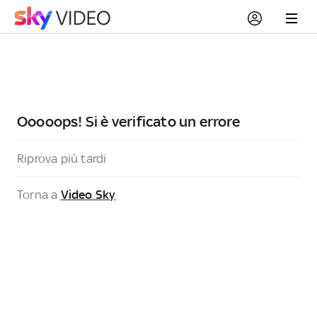
Ooooops! Si è verificato un errore
Riprova più tardi
Torna a
Video Sky