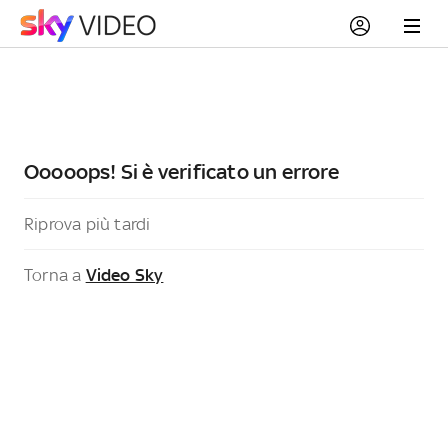
Ooooops! Si è verificato un errore
Riprova più tardi
Torna a
Video Sky