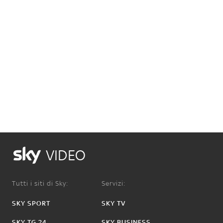
VIDEO
Tutti i siti di Sky:
Servizi:
SKY SPORT
SKY TV
SKY TG 24
SKY BUSINESS