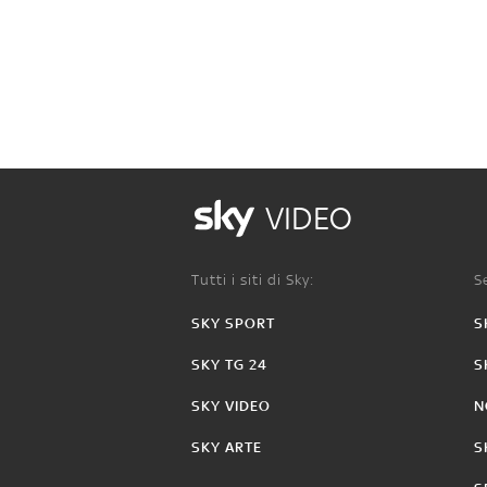
VIDEO
Tutti i siti di Sky:
Se
SKY SPORT
S
SKY TG 24
S
SKY VIDEO
N
SKY ARTE
S