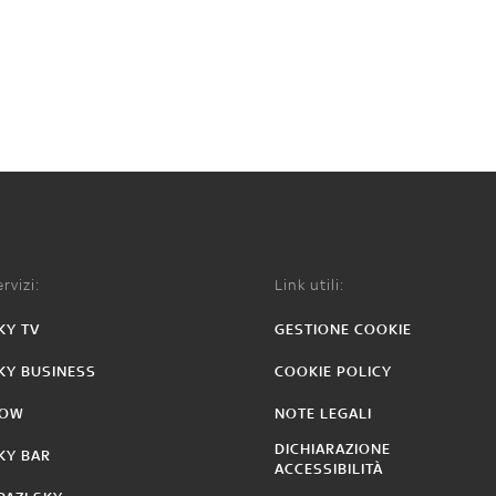
rvizi:
Link utili:
KY TV
GESTIONE COOKIE
KY BUSINESS
COOKIE POLICY
OW
NOTE LEGALI
DICHIARAZIONE
KY BAR
ACCESSIBILITÀ