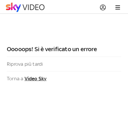
Ooooops! Si è verificato un errore
Riprova più tardi
Torna a
Video Sky