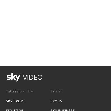
VIDEO
Tutti i siti di Sky:
Servizi:
SKY SPORT
SKY TV
SKY TG 24
SKY BUSINESS