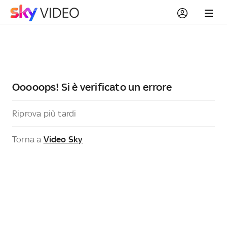
Ooooops! Si è verificato un errore
Riprova più tardi
Torna a
Video Sky