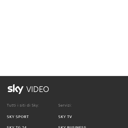
VIDEO
Tutti i siti di Sky:
Servizi:
SKY SPORT
SKY TV
SKY TG 24
SKY BUSINESS