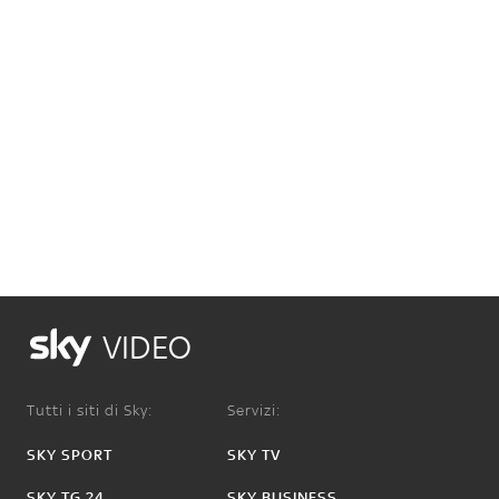
VIDEO
Tutti i siti di Sky:
Servizi:
SKY SPORT
SKY TV
SKY TG 24
SKY BUSINESS