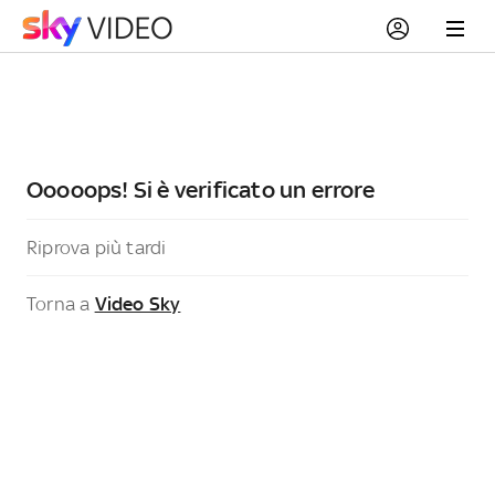
Ooooops! Si è verificato un errore
Riprova più tardi
Torna a
Video Sky