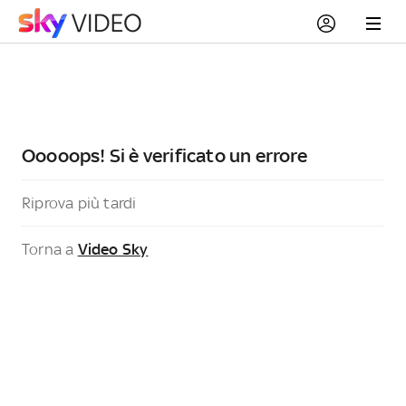
Ooooops! Si è verificato un errore
Riprova più tardi
Torna a
Video Sky