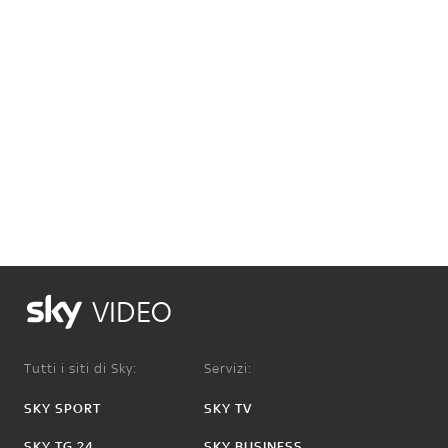
VIDEO
Tutti i siti di Sky:
Servizi:
SKY SPORT
SKY TV
SKY TG 24
SKY BUSINESS