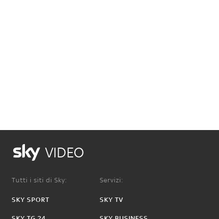
VIDEO
Tutti i siti di Sky:
Servizi:
SKY SPORT
SKY TV
SKY TG 24
SKY BUSINESS