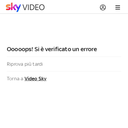
Ooooops! Si è verificato un errore
Riprova più tardi
Torna a
Video Sky