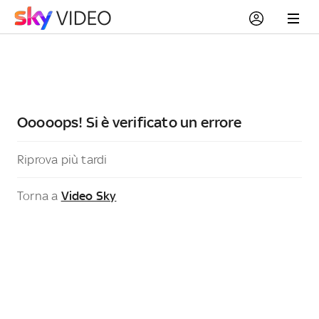
Ooooops! Si è verificato un errore
Riprova più tardi
Torna a
Video Sky