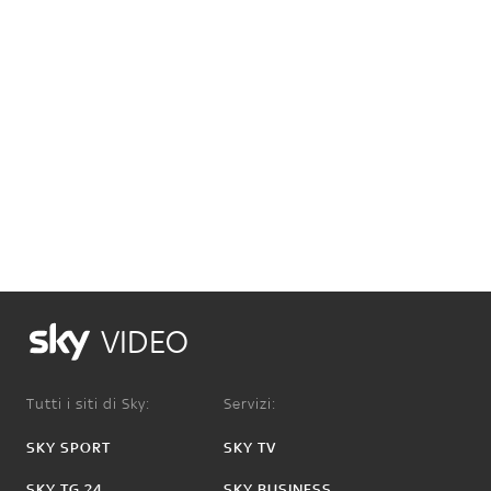
VIDEO
Tutti i siti di Sky:
Servizi:
SKY SPORT
SKY TV
SKY TG 24
SKY BUSINESS