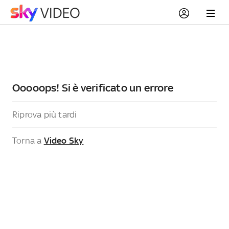
Ooooops! Si è verificato un errore
Riprova più tardi
Torna a
Video Sky