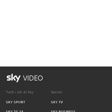
VIDEO
Tutti i siti di Sky:
Servizi:
SKY SPORT
SKY TV
SKY TG 24
SKY BUSINESS