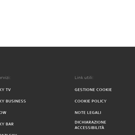
rvizi:
Link utili:
KY TV
GESTIONE COOKIE
KY BUSINESS
COOKIE POLICY
OW
NOTE LEGALI
DICHIARAZIONE
KY BAR
ACCESSIBILITÀ