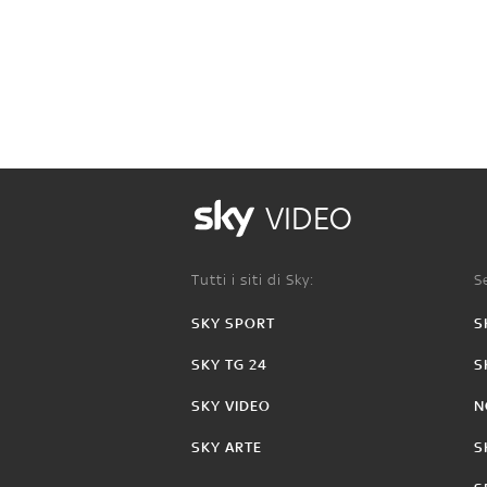
VIDEO
Tutti i siti di Sky:
Se
SKY SPORT
S
SKY TG 24
S
SKY VIDEO
N
SKY ARTE
S