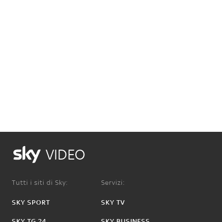
VIDEO
Tutti i siti di Sky:
Servizi:
SKY SPORT
SKY TV
SKY TG 24
SKY BUSINESS