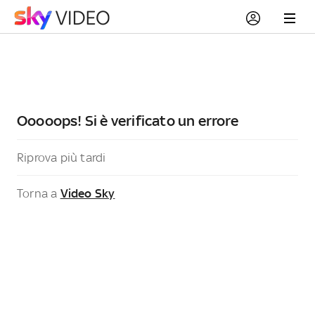
Ooooops! Si è verificato un errore
Riprova più tardi
Torna a
Video Sky