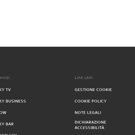
rvizi:
Link utili:
KY TV
GESTIONE COOKIE
KY BUSINESS
COOKIE POLICY
OW
NOTE LEGALI
DICHIARAZIONE
KY BAR
ACCESSIBILITÀ