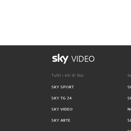
VIDEO
Tutti i siti di Sky:
Se
SKY SPORT
S
SKY TG 24
S
SKY VIDEO
N
SKY ARTE
S