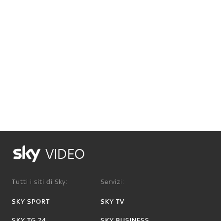
VIDEO
Tutti i siti di Sky:
Servizi:
SKY SPORT
SKY TV
SKY TG 24
SKY BUSINESS