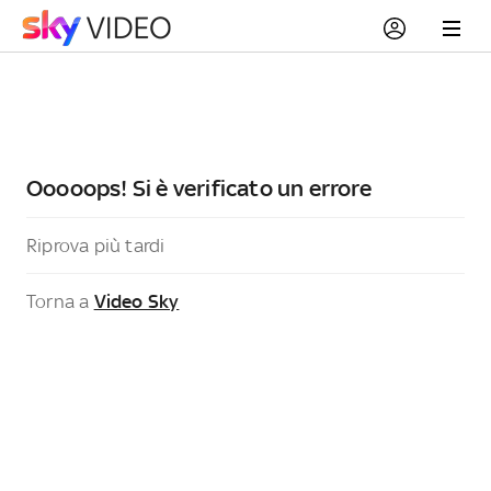
Ooooops! Si è verificato un errore
Riprova più tardi
Torna a
Video Sky