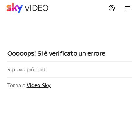
Ooooops! Si è verificato un errore
Riprova più tardi
Torna a
Video Sky