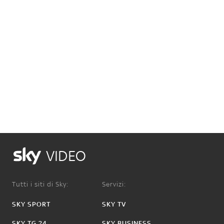
VIDEO
Tutti i siti di Sky:
Servizi:
SKY SPORT
SKY TV
SKY TG 24
SKY BUSINESS