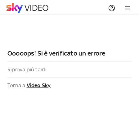
Ooooops! Si è verificato un errore
Riprova più tardi
Torna a
Video Sky