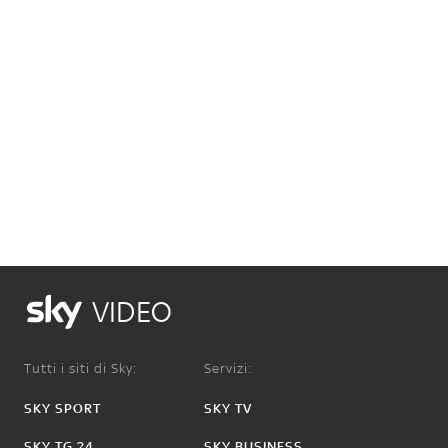
VIDEO
Tutti i siti di Sky:
Servizi:
SKY SPORT
SKY TV
SKY TG 24
SKY BUSINESS