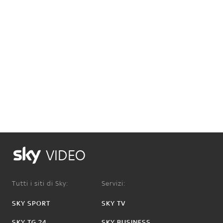
VIDEO
Tutti i siti di Sky:
Servizi:
SKY SPORT
SKY TV
SKY TG 24
SKY BUSINESS