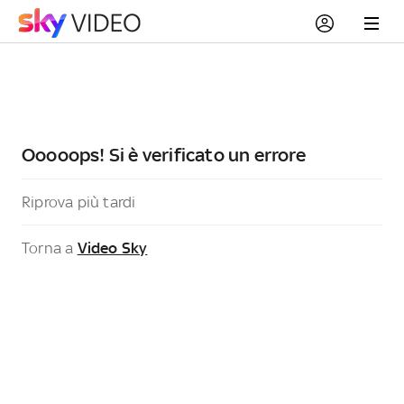
Ooooops! Si è verificato un errore
Riprova più tardi
Torna a
Video Sky