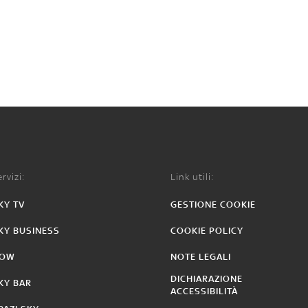
rvizi:
Link utili:
KY TV
GESTIONE COOKIE
KY BUSINESS
COOKIE POLICY
OW
NOTE LEGALI
DICHIARAZIONE
KY BAR
ACCESSIBILITÀ