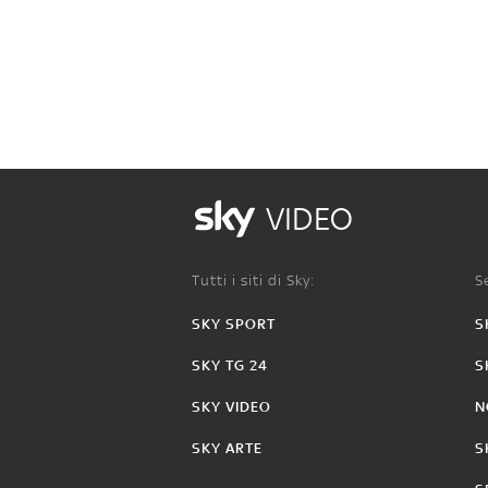
VIDEO
Tutti i siti di Sky:
Se
SKY SPORT
S
SKY TG 24
S
SKY VIDEO
N
SKY ARTE
S