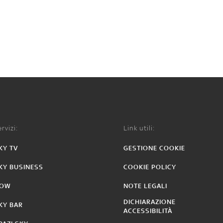
rvizi:
Link utili:
KY TV
GESTIONE COOKIE
KY BUSINESS
COOKIE POLICY
OW
NOTE LEGALI
DICHIARAZIONE
KY BAR
ACCESSIBILITÀ