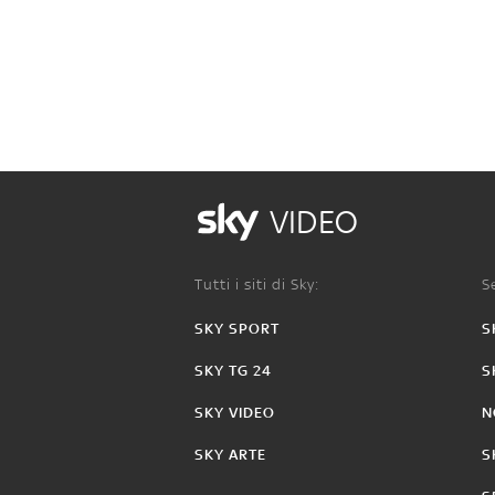
VIDEO
Tutti i siti di Sky:
Se
SKY SPORT
S
SKY TG 24
S
SKY VIDEO
N
SKY ARTE
S