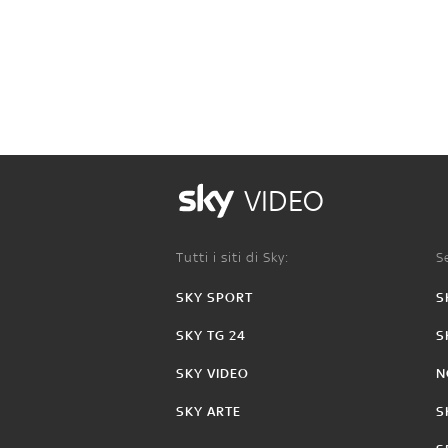
VIDEO
Tutti i siti di Sky:
Se
SKY SPORT
S
SKY TG 24
S
SKY VIDEO
N
SKY ARTE
S