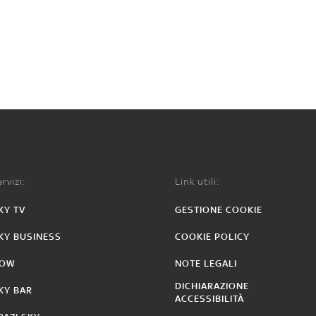
rvizi:
Link utili:
KY TV
GESTIONE COOKIE
KY BUSINESS
COOKIE POLICY
OW
NOTE LEGALI
DICHIARAZIONE
KY BAR
ACCESSIBILITÀ