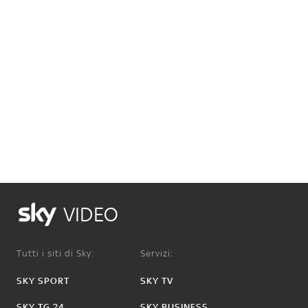
VIDEO
Tutti i siti di Sky:
Servizi:
SKY SPORT
SKY TV
SKY TG 24
SKY BUSINESS