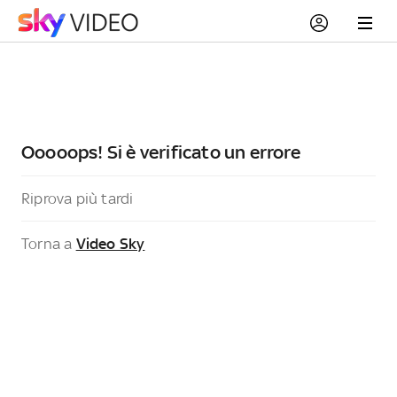
Ooooops! Si è verificato un errore
Riprova più tardi
Torna a
Video Sky