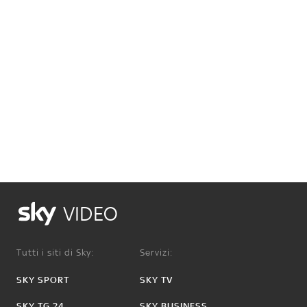
VIDEO
Tutti i siti di Sky:
Servizi:
SKY SPORT
SKY TV
SKY TG 24
SKY BUSINESS