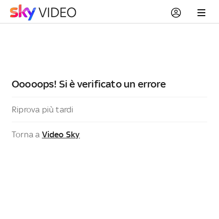
Ooooops! Si è verificato un errore
Riprova più tardi
Torna a
Video Sky