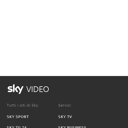
VIDEO
Tutti i siti di Sky:
Servizi:
SKY SPORT
SKY TV
SKY TG 24
SKY BUSINESS