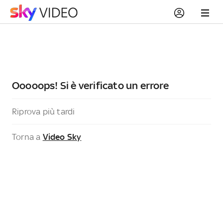
Ooooops! Si è verificato un errore
Riprova più tardi
Torna a
Video Sky