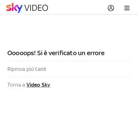
Ooooops! Si è verificato un errore
Riprova più tardi
Torna a
Video Sky