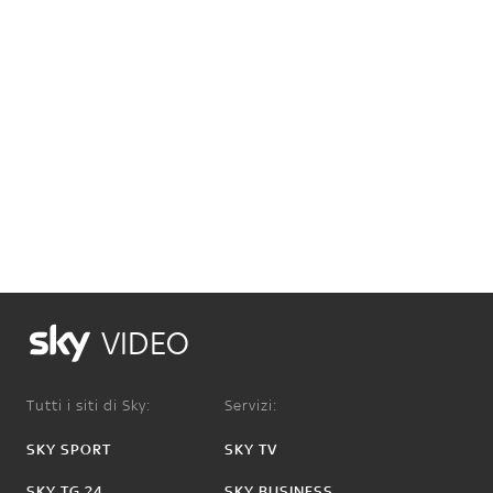
VIDEO
Tutti i siti di Sky:
Servizi:
SKY SPORT
SKY TV
SKY TG 24
SKY BUSINESS