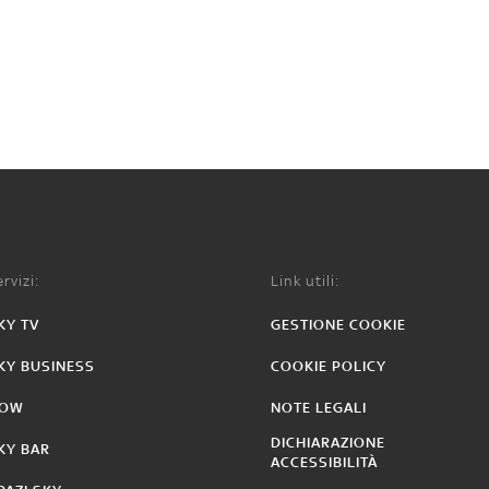
rvizi:
Link utili:
KY TV
GESTIONE COOKIE
KY BUSINESS
COOKIE POLICY
OW
NOTE LEGALI
DICHIARAZIONE
KY BAR
ACCESSIBILITÀ