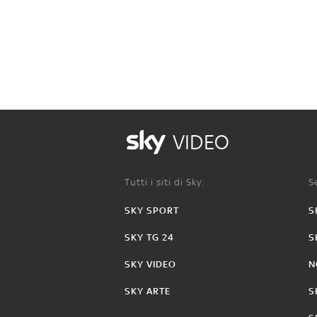
VIDEO
Tutti i siti di Sky:
Se
SKY SPORT
S
SKY TG 24
S
SKY VIDEO
N
SKY ARTE
S