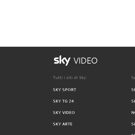
VIDEO
Tutti i siti di Sky:
Se
SKY SPORT
S
SKY TG 24
S
SKY VIDEO
N
SKY ARTE
S