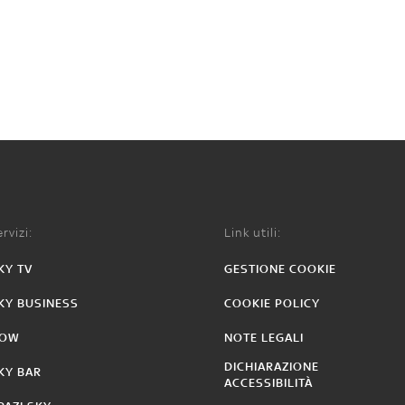
rvizi:
Link utili:
KY TV
GESTIONE COOKIE
KY BUSINESS
COOKIE POLICY
OW
NOTE LEGALI
DICHIARAZIONE
KY BAR
ACCESSIBILITÀ