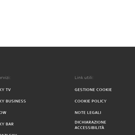
rvizi:
Link utili:
KY TV
GESTIONE COOKIE
KY BUSINESS
COOKIE POLICY
OW
NOTE LEGALI
DICHIARAZIONE
KY BAR
ACCESSIBILITÀ