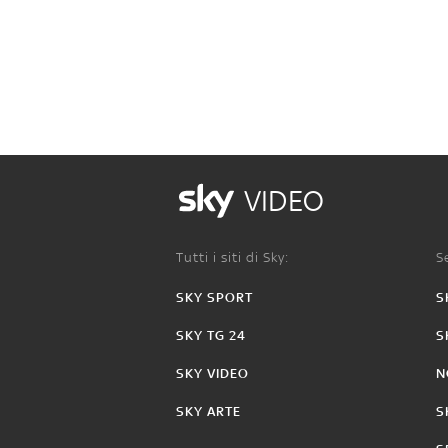
VIDEO
Tutti i siti di Sky:
Se
SKY SPORT
S
SKY TG 24
S
SKY VIDEO
N
SKY ARTE
S