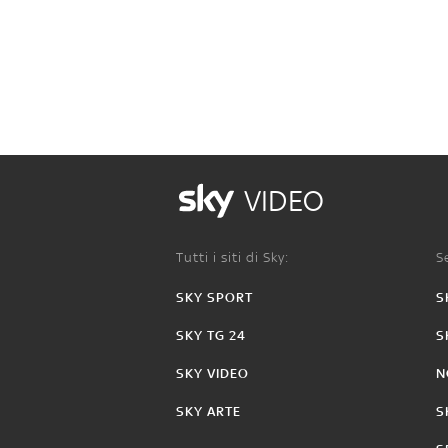
VIDEO
Tutti i siti di Sky:
Se
SKY SPORT
S
SKY TG 24
S
SKY VIDEO
N
SKY ARTE
S