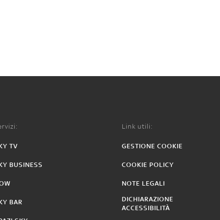
rvizi:
Link utili:
KY TV
GESTIONE COOKIE
KY BUSINESS
COOKIE POLICY
OW
NOTE LEGALI
DICHIARAZIONE
KY BAR
ACCESSIBILITÀ