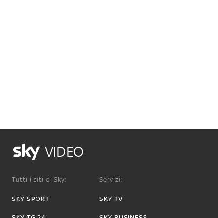
VIDEO
Tutti i siti di Sky:
Servizi:
SKY SPORT
SKY TV
SKY TG 24
SKY BUSINESS