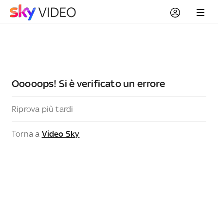
Ooooops! Si è verificato un errore
Riprova più tardi
Torna a
Video Sky