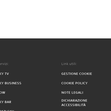
rvizi:
Link utili:
KY TV
GESTIONE COOKIE
KY BUSINESS
COOKIE POLICY
OW
NOTE LEGALI
DICHIARAZIONE
KY BAR
ACCESSIBILITÀ