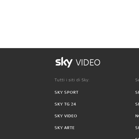
VIDEO
Tutti i siti di Sky:
Se
SKY SPORT
S
SKY TG 24
S
SKY VIDEO
N
SKY ARTE
S