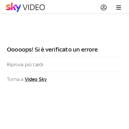
Ooooops! Si è verificato un errore
Riprova più tardi
Torna a
Video Sky