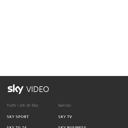
VIDEO
Tutti i siti di Sky:
Servizi:
SKY SPORT
SKY TV
SKY TG 24
SKY BUSINESS