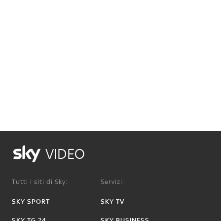
VIDEO
Tutti i siti di Sky:
Servizi:
SKY SPORT
SKY TV
SKY TG 24
SKY BUSINESS