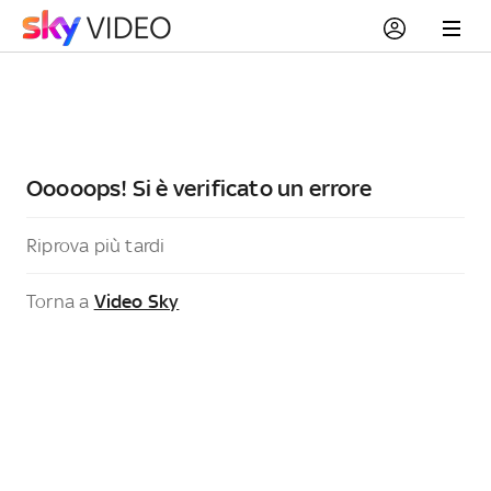
Ooooops! Si è verificato un errore
Riprova più tardi
Torna a
Video Sky