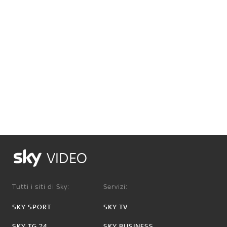
VIDEO
Tutti i siti di Sky:
Servizi:
SKY SPORT
SKY TV
SKY TG 24
SKY BUSINESS