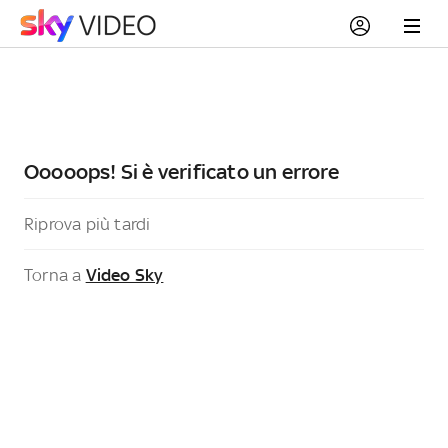
Ooooops! Si è verificato un errore
Riprova più tardi
Torna a
Video Sky