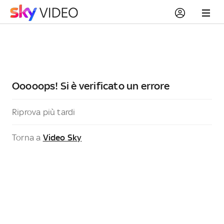
Ooooops! Si è verificato un errore
Riprova più tardi
Torna a
Video Sky