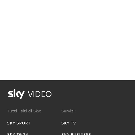
VIDEO
Tutti i siti di Sky:
Servizi:
SKY SPORT
SKY TV
SKY TG 24
SKY BUSINESS