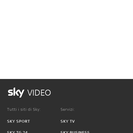
VIDEO
Tutti i siti di Sky:
Servizi:
SKY SPORT
SKY TV
SKY TG 24
SKY BUSINESS