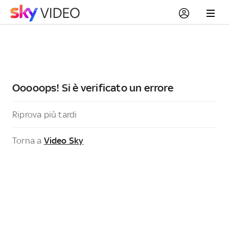
Ooooops! Si è verificato un errore
Riprova più tardi
Torna a
Video Sky