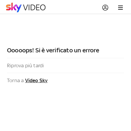
Ooooops! Si è verificato un errore
Riprova più tardi
Torna a
Video Sky