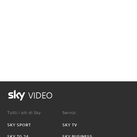
VIDEO
Tutti i siti di Sky:
Servizi:
SKY SPORT
SKY TV
SKY TG 24
SKY BUSINESS