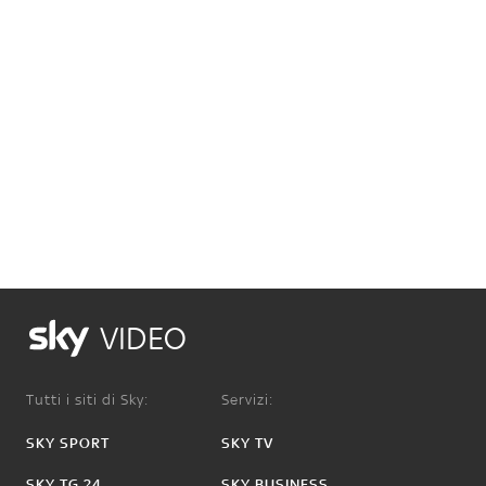
VIDEO
Tutti i siti di Sky:
Servizi:
SKY SPORT
SKY TV
SKY TG 24
SKY BUSINESS