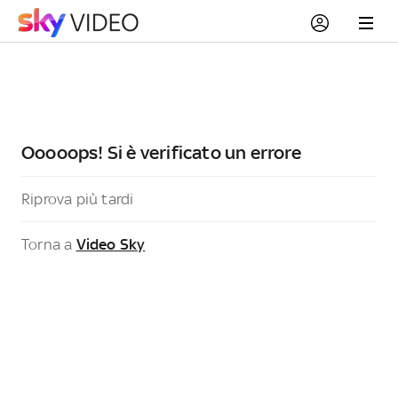
Ooooops! Si è verificato un errore
Riprova più tardi
Torna a
Video Sky