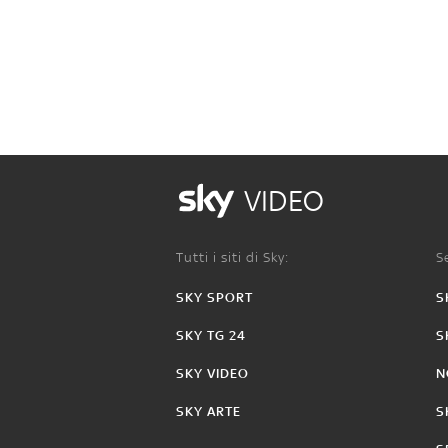
VIDEO
Tutti i siti di Sky:
Se
SKY SPORT
S
SKY TG 24
S
SKY VIDEO
N
SKY ARTE
S