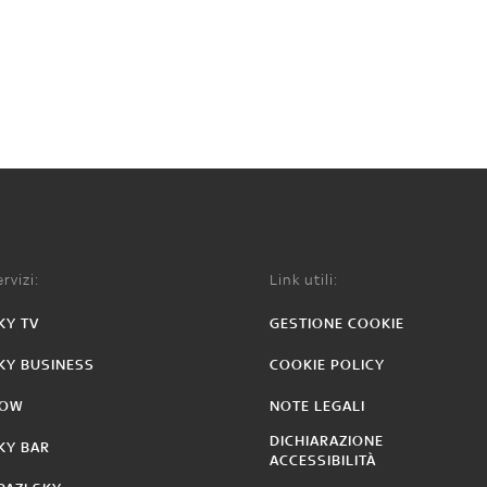
rvizi:
Link utili:
KY TV
GESTIONE COOKIE
KY BUSINESS
COOKIE POLICY
OW
NOTE LEGALI
DICHIARAZIONE
KY BAR
ACCESSIBILITÀ