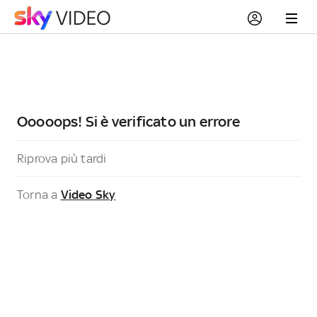
Ooooops! Si è verificato un errore
Riprova più tardi
Torna a
Video Sky