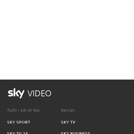
VIDEO
Tutti i siti di Sky:
Servizi:
SKY SPORT
SKY TV
SKY TG 24
SKY BUSINESS