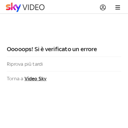
Ooooops! Si è verificato un errore
Riprova più tardi
Torna a
Video Sky