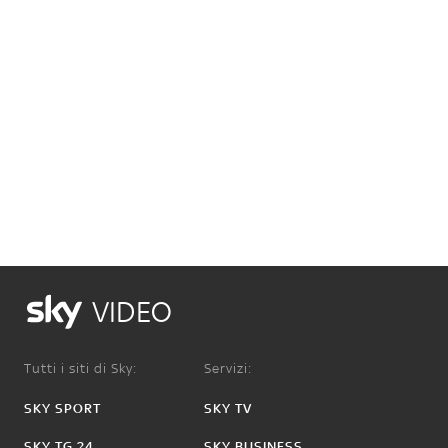
VIDEO
Tutti i siti di Sky:
Servizi:
SKY SPORT
SKY TV
SKY TG 24
SKY BUSINESS