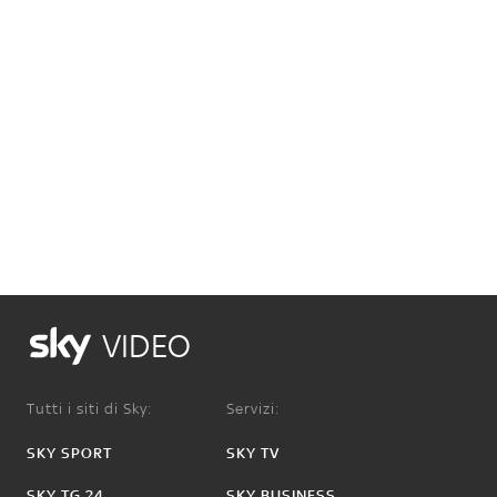
VIDEO
Tutti i siti di Sky:
Servizi:
SKY SPORT
SKY TV
SKY TG 24
SKY BUSINESS