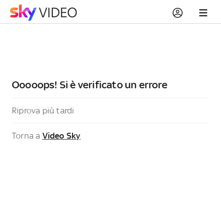
Ooooops! Si è verificato un errore
Riprova più tardi
Torna a
Video Sky