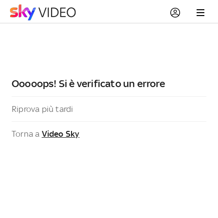
Ooooops! Si è verificato un errore
Riprova più tardi
Torna a
Video Sky