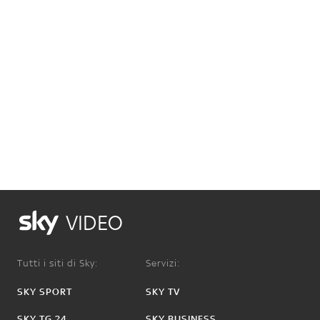
VIDEO
Tutti i siti di Sky:
Servizi:
SKY SPORT
SKY TV
SKY TG 24
SKY BUSINESS