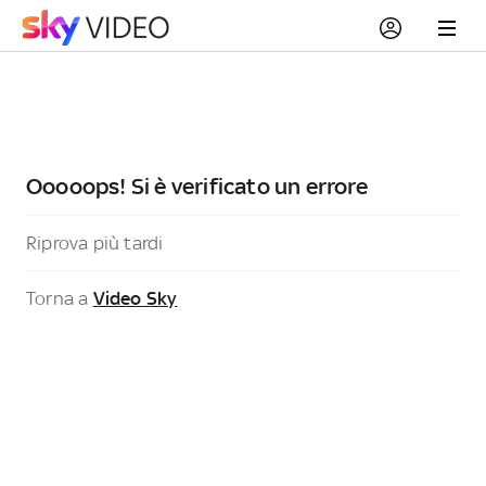
Ooooops! Si è verificato un errore
Riprova più tardi
Torna a
Video Sky