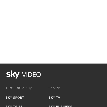
VIDEO
Tutti i siti di Sky:
Servizi:
SKY SPORT
SKY TV
SKY TG 24
SKY BUSINESS