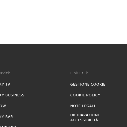
rvizi:
Link utili:
KY TV
GESTIONE COOKIE
KY BUSINESS
COOKIE POLICY
OW
NOTE LEGALI
DICHIARAZIONE
KY BAR
ACCESSIBILITÀ