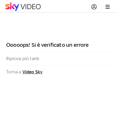
Ooooops! Si è verificato un errore
Riprova più tardi
Torna a
Video Sky