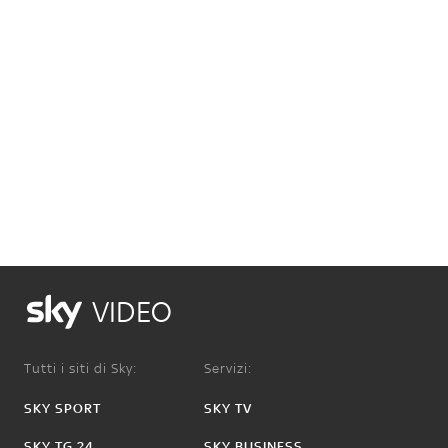
VIDEO
Tutti i siti di Sky:
Servizi:
SKY SPORT
SKY TV
SKY TG 24
SKY BUSINESS